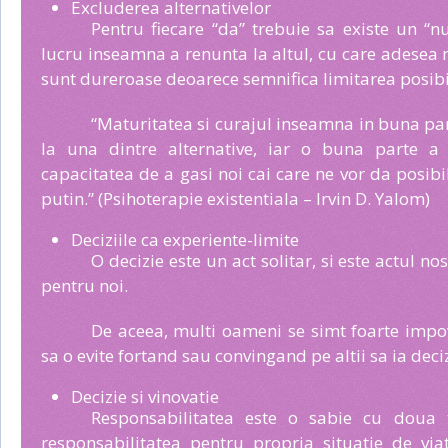
Excluderea alternativelor
Pentru fiecare “da” trebuie sa existe un “n
lucru inseamna a renunta la altul, cu care adesea nu
sunt dureroase deoarece semnifica limitarea posibil
“Maturitatea si curajul inseamna in buna pa
la una dintre alternative, iar o buna parte a 
capacitatea de a gasi noi cai care ne vor da posibi
putin.” (Psihoterapie existentiala – Irvin D. Yalom)
Deciziile ca experiente-limite
O decizie este un act solitar, si este actul n
pentru noi.
De aceea, multi oameni se simt foarte impov
sa o evite fortand sau convingand pe altii sa ia deci
Decizie si vinovatie
Responsabilitatea este o sabie cu doua 
responsabilitatea pentru propria situatie de vi