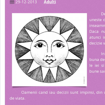
29-12-2013
Adulti
D
uneste d
inseam
Daca nu
atunci 
decizie v
In
buna deci
le iei s
bune sa
Oamenii cand iau decizii sunt impinsi, din 
de viata.