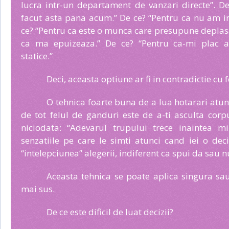
lucra intr-un departament de vanzari directe”. 
facut asta pana acum.” De ce? “Pentru ca nu am i
ce? “Pentru ca este o munca care presupune deplasar
ca ma epuizeaza.” De ce? “Pentru ca-mi plac act
statice.”
Deci, aceasta optiune ar fi in contradictie cu f
O tehnica foarte buna de a lua hotarari atun
de tot felul de ganduri este de a-ti asculta corp
niciodata: “Adevarul trupului trece inaintea min
senzatiile pe care le simti atunci cand iei o dec
“intelepciunea” alegerii, indiferent ca spui da sau n
Aceasta tehnica se poate aplica singura sa
mai sus.
De ce este dificil de luat decizii?