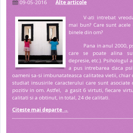
09-05-2016
Alte articole
V-ati intrebat vreo
mai bun? Care sunt acele 
binele din om?
Pana in anul 2000, p
care se poate alina suf
depresie, etc.). Psihologul
a pus intrebarea daca psi
oameni sa-si imbunatateasca calitatea vietii, chiar 
studiat insusirile caracterului care sunt asociate
pozitiv in om. Astfel, a gasit 6 virtuti, fiecare vir
calitati si a obtinut, in total, 24 de calitati.
Citeste mai departe
→