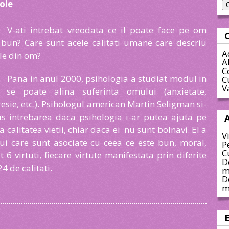
cole
V-ati intrebat vreodata ce il poate face pe om
bun? Care sunt acele calitati umane care descriu
A
le din om?
A
C
Pana in anul 2000, psihologia a studiat modul in
C
V
e se poate alina suferinta omului (anxietate,
esie, etc.). Psihologul american Martin Seligman si-
s intrebarea daca psihologia i-ar putea ajuta pe
alitatea vietii, chiar daca ei nu sunt bolnavi. El a
V
ului care sunt asociate cu ceea ce este bun, moral,
P
C
t 6 virtuti, fiecare virtute manifestata prin diferite
D
24 de calitati.
m
D
m