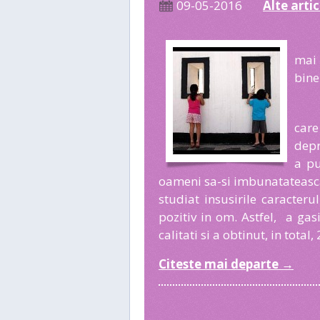
09-05-2016
Alte arti
mai 
bine
car
depr
a pu
oameni sa-si imbunatateasca c
studiat insusirile caracter
pozitiv in om. Astfel, a gasi
calitati si a obtinut, in total, 
Citeste mai departe
→