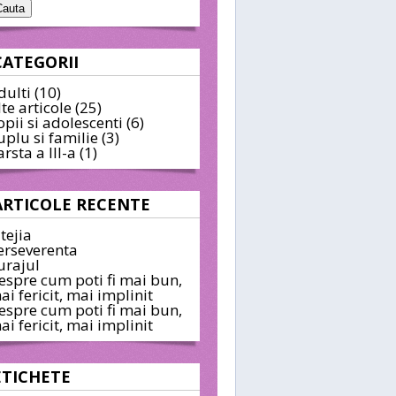
CATEGORII
dulti
(10)
lte articole
(25)
opii si adolescenti
(6)
uplu si familie
(3)
arsta a III-a
(1)
ARTICOLE RECENTE
itejia
erseverenta
urajul
espre cum poti fi mai bun,
ai fericit, mai implinit
espre cum poti fi mai bun,
ai fericit, mai implinit
ETICHETE