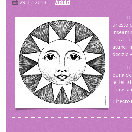
29-12-2013
Adulti
D
uneste d
inseam
Daca nu
atunci 
decizie v
In
buna deci
le iei s
bune sa
Citeste