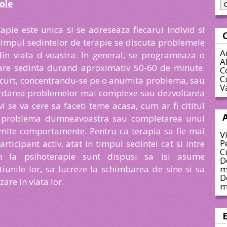
cole
apie este unica si se adreseaza fiecarui individ si
n timpul sedintelor de terapie se discuta problemele
A
din viata d-voastra. In general, se programeaza o
A
are sedinta durand aproximativ 50-60 de minute.
C
C
scurt, concentrandu-se pe o anumita problema, sau
V
rdarea problemelor mai complexe sau dezvoltarea
vi se va cere sa faceti teme acasa,
cum ar fi cititul
ru problema dumneavoastra sau completarea unui
mite comportamente. Pentru ca terapia sa fie mai
V
P
articipant activ, atat in timpul sedintei cat si intre
C
n la psihoterapie sunt dispusi sa isi asume
D
tiunile lor, sa lucreze la schimbarea de sine si sa
m
D
are in viata lor.
m