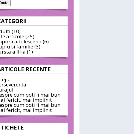
CATEGORII
dulti
(10)
lte articole
(25)
opii si adolescenti
(6)
uplu si familie
(3)
arsta a III-a
(1)
ARTICOLE RECENTE
itejia
erseverenta
urajul
espre cum poti fi mai bun,
ai fericit, mai implinit
espre cum poti fi mai bun,
ai fericit, mai implinit
ETICHETE