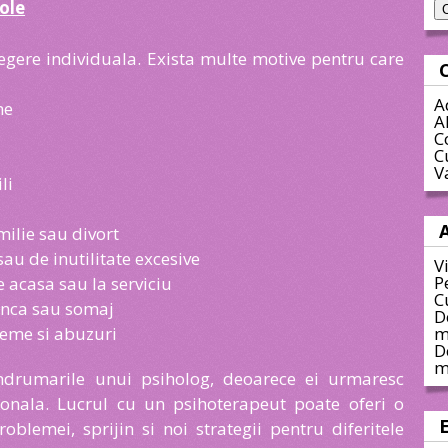
cole
legere individuala. Exista multe motive pentru care
A
me
A
C
C
V
li
milie sau divort
au de inutilitate excesive
V
P
acasa sau la serviciu
C
unca sau somaj
D
leme si abuzuri
m
D
m
ndrumarile unui psiholog, deoarece ei urmaresc
sonala. Lucrul cu un psihoterapeut poate oferi o
blemei, sprijin si noi strategii pentru diferitele