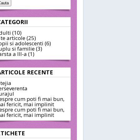
CATEGORII
dulti
(10)
lte articole
(25)
opii si adolescenti
(6)
uplu si familie
(3)
arsta a III-a
(1)
ARTICOLE RECENTE
itejia
erseverenta
urajul
espre cum poti fi mai bun,
ai fericit, mai implinit
espre cum poti fi mai bun,
ai fericit, mai implinit
ETICHETE