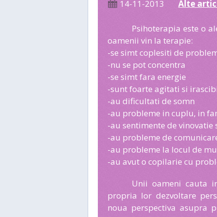
14-11-2013
Alte arti
Psihoterapia este o a
oamenii vin la terapie:
-se simt coplesiti de proble
-nu se pot concentra
-se simt fara energie
-sunt foarte agitati si irascibi
-au dificultati de somn
-au probleme in cuplu, in fa
-au sentimente de vinovatie s
-au probleme de comunicare 
-au probleme la locul de m
-au avut o copilarie cu prob
Unii oameni cauta i
propria lor dezvoltare per
noua perspectiva asupra pro