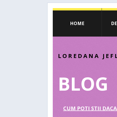
HOME
DE
LOREDANA JEF
BLOG
CUM POTI STII DACA